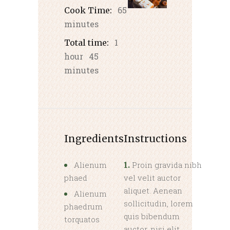
65
Cook Time:
minutes
1
Total time:
hour
45
minutes
Ingredients
Instructions
Alienum
Proin gravida nibh
1.
phaed
vel velit auctor
aliquet. Aenean
Alienum
sollicitudin, lorem
phaedrum
quis bibendum
torquatos
auctor, nisi elit