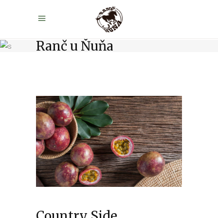
Ranč u Ňuňa
Country Side