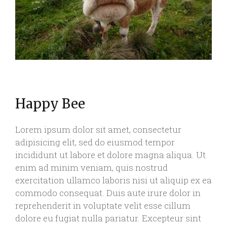
Happy Bee
Lorem ipsum dolor sit amet, consectetur
adipisicing elit, sed do eiusmod tempor
incididunt ut labore et dolore magna aliqua. Ut
enim ad minim veniam, quis nostrud
exercitation ullamco laboris nisi ut aliquip ex ea
commodo consequat. Duis aute irure dolor in
reprehenderit in voluptate velit esse cillum
dolore eu fugiat nulla pariatur. Excepteur sint